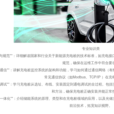
专业知识类
与规范
**
：详细解读国家和行业关于新能源充电桩的技术标准，如充电接
规范，确保在运维工作中符合要
通信
**
：讲解充电桩监控系统的架构和功能，学习如何通过通信网络（有
常见通信协议（如
Modbus
、
TCP/IP
）在充
调试
**
：学习充电桩从选址、布线、安装固定到通电调试的全过程。包括
和方法，确保充电桩正确安装并能正常
一体化
**
：介绍储能系统的原理、类型和在充电桩领域的应用，以及光储
前沿技术，拓宽知识视野。