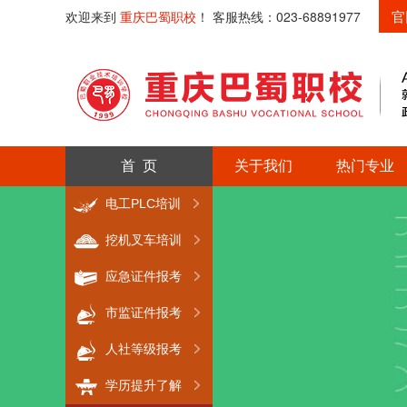
官
欢迎来到
重庆巴蜀职校
！ 客服热线：023-68891977
首 页
关于我们
热门专业
电工PLC培训
挖机叉车培训
应急证件报考
市监证件报考
人社等级报考
学历提升了解