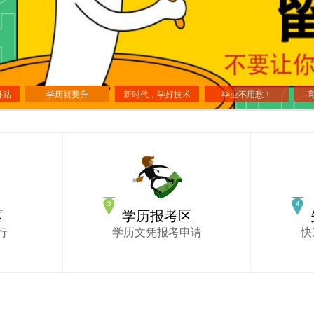
补贴
学历就要升
新时代，学好技术
毕业不用愁！
区
学历报考区
行
学历文凭报考申请
快