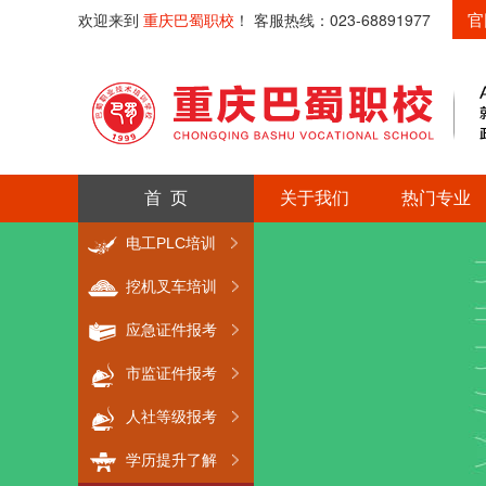
官
欢迎来到
重庆巴蜀职校
！ 客服热线：023-68891977
首 页
关于我们
热门专业
电工PLC培训
挖机叉车培训
应急证件报考
市监证件报考
人社等级报考
学历提升了解