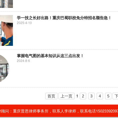
学一技之长好出路！重庆巴蜀职校免分特招名额告急！
2025-4-10
掌握电气图的基本知识从这三点出发！
2024-8-6
1
首页
上一页
2
3
4
5
问：重庆普恩律师事务所，联系人李律师，联系电话15023392097，02