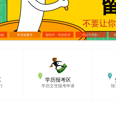
补贴
学历就要升
新时代，学好技术
毕业不用愁！
区
学历报考区
行
学历文凭报考申请
快