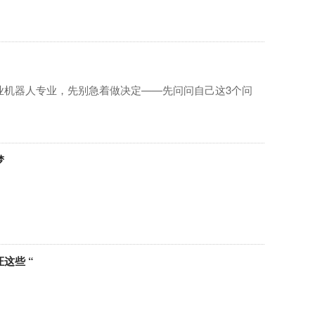
业机器人专业，先别急着做决定——先问问自己这3个问
梦
这些 “