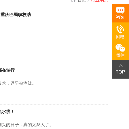
，重庆巴蜀职校助
都在转行
技术，迟早被淘汰。
流水线！
到头的日子，真的太熬人了。