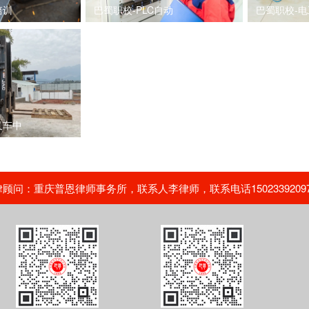
培训
巴蜀职校-PLC自动
巴蜀职校-电
叉车中
问：重庆普恩律师事务所，联系人李律师，联系电话15023392097，02