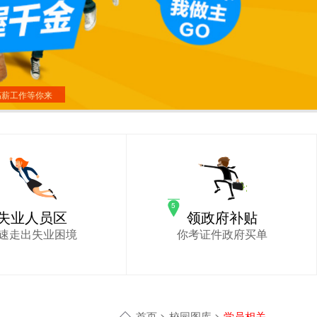
高薪工作等你来
失业人员区
领政府补贴
速走出失业困境
你考证件政府买单
首页
>
校园图库
>
学员相关