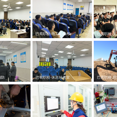
军人培
巴蜀职校-电工证候考
巴蜀职校-
消防
巴蜀职校-休息候考室
巴蜀职校-