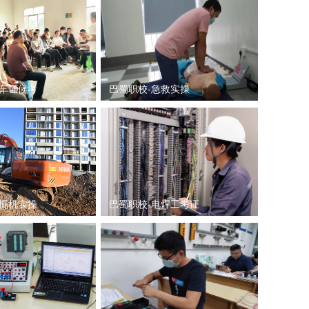
叉车证候考
巴蜀职校-急救实操
挖掘机实操
巴蜀职校-电焊工考证