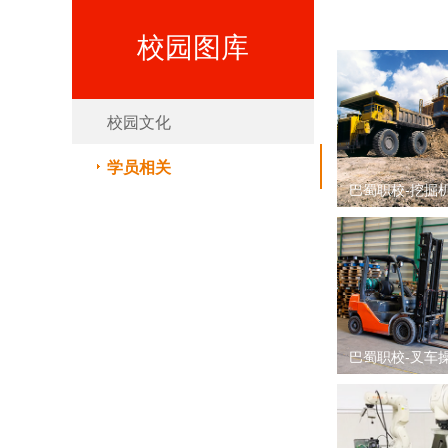
校园图库
校园文化
学员相关
巴蜀职校-挖掘
巴蜀职校-叉车