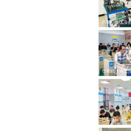
巴蜀职校-工业
巴蜀职校-电工
巴蜀职校-电工