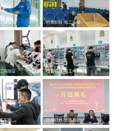
电工就业实
巴蜀职校-电工实操
电工高级证
巴蜀职校-电工考前实
电工实操
巴蜀职校-开班典礼