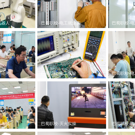
机器人
巴蜀职校-电工就业实
巴蜀职校-
理论考
巴蜀职校-电工实操
巴蜀职校-
证考试
巴蜀职校-灭火实操
巴蜀职校-