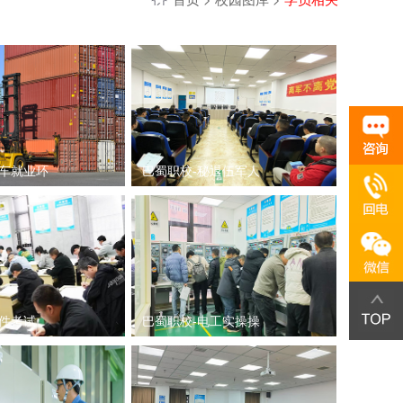
叉车就业环
巴蜀职校-秘退伍军人
证件考试
巴蜀职校-电工实操操