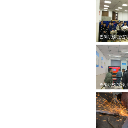
巴蜀职校-退伍
巴蜀职校-实操