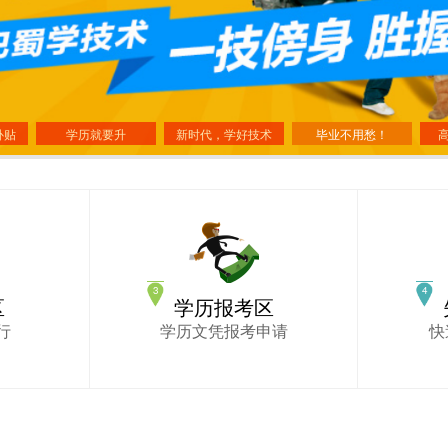
补贴
学历就要升
新时代，学好技术
毕业不用愁！
区
学历报考区
行
学历文凭报考申请
快