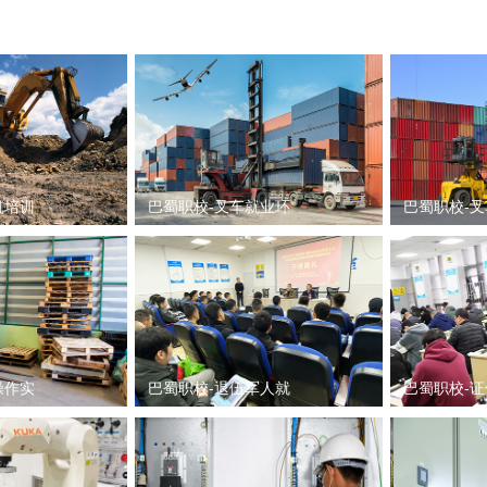
机培训
巴蜀职校-叉车就业环
巴蜀职校-
操作实
巴蜀职校-退伍军人就
巴蜀职校-