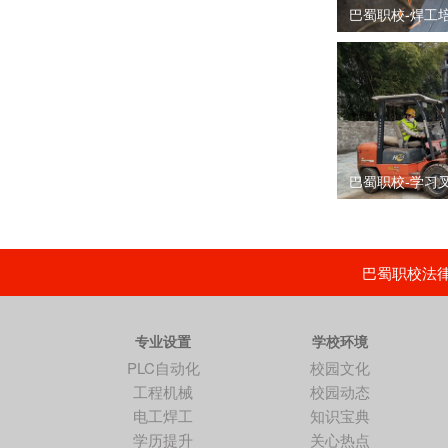
巴蜀职校-焊工
巴蜀职校-学习
巴蜀职校法律顾
专业设置
学校环境
PLC自动化
校园文化
工程机械
校园动态
电工焊工
知识宝典
学历提升
关心热点