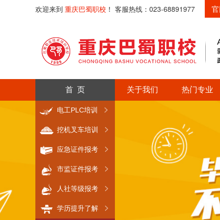
官
欢迎来到
重庆巴蜀职校
！ 客服热线：023-68891977
首 页
关于我们
热门专业
电工PLC培训
挖机叉车培训
应急证件报考
市监证件报考
人社等级报考
学历提升了解